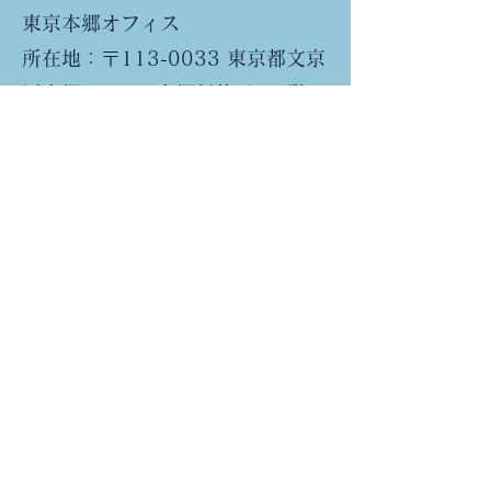
東京本郷オフィス
所在地：〒113-0033 東京都文京
区本郷3-38-1 本郷信徳ビル7階
開設日：2021年12月29日
Previous
Next
​株式会社いろはエンジニアリング
企業情報
​プライバシーポリシー
©2021 IROHA Engineering Inc.